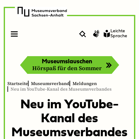
zur
zum
Navigation
Inhalt
Leichte
Suche
Gebärdensprache
Sprache
Menü
Menü
öffnen
schließen
Museumslauschen
Hörspaß für den Sommer
Startseite
Museumsverband
Meldungen
Neu im YouTube-Kanal des Museumsverbandes
Neu im YouTube-
Kanal des
Museumsverbandes