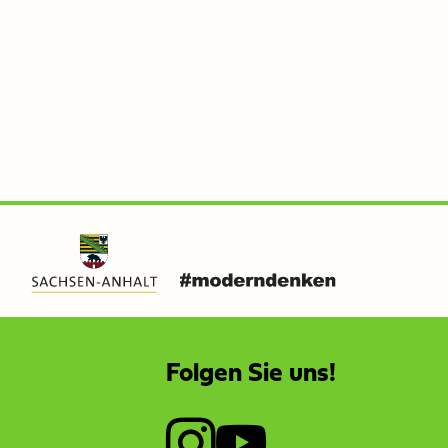
Folgen Sie uns!
I
Y