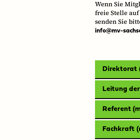
Wenn Sie Mitg
freie Stelle a
senden Sie bit
info@mv-sachs
Direktorat
Leitung de
Referent (
Fachkraft 