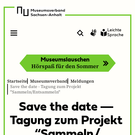
zur
zum
Navigation
Inhalt
Leichte
Suche
Gebärdensprache
Sprache
Menü
Menü
öffnen
schließen
Museumslauschen
Hörspaß für den Sommer
Startseite
Museumsverband
Meldungen
Save the date - Tagung zum Projekt
"Sammeln/Entsammeln"
Save the date —
Tagung zum Pro­jekt
“
Sammeln/​