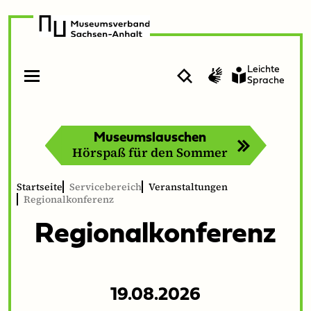
zur
zum
Navigation
Inhalt
Leichte
Suche
Gebärdensprache
Sprache
Menü
Menü
öffnen
schließen
Museumslauschen
Hörspaß für den Sommer
Startseite
Servicebereich
Veranstaltungen
Regionalkonferenz
Region­alkon­ferenz
19.08.2026