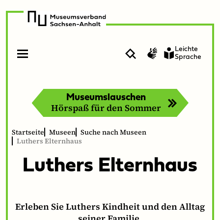
zur
zum
Navigation
Inhalt
Leichte
Suche
Gebärdensprache
Sprache
Menü
Menü
öffnen
schließen
Museumslauschen
Hörspaß für den Sommer
Startseite
Museen
Suche nach Museen
Luthers Elternhaus
Luthers Eltern­haus
Erleben Sie Luthers Kindheit und den Alltag
seiner Familie.