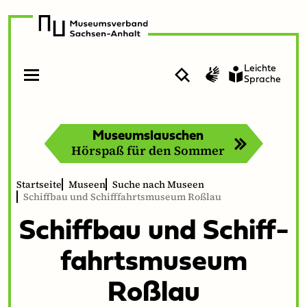
zur
zum
Navigation
Inhalt
Leichte
Suche
Gebärdensprache
Sprache
Menü
Menü
öffnen
schließen
Museumslauschen
Hörspaß für den Sommer
Startseite
Museen
Suche nach Museen
Schiffbau und Schifffahrtsmuseum Roßlau
Schiff­bau und Schiff­
fahrtsmu­se­um
Roßlau