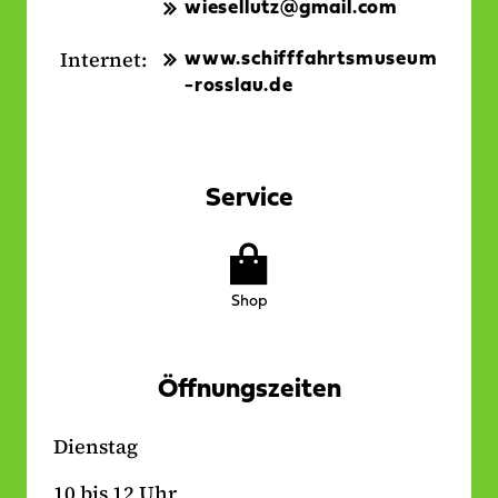
wiesellutz@gmail.com
Internet:
www.schifffahrtsmuseum
-rosslau.de
Service
Folgende
Angebote
Shop
gibt
es
vor
Öffnungszeiten
Ort
Dienstag
10 bis 12 Uhr