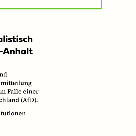
listisch
n-Anhalt
nd -
emitteilung
m Falle einer
chland (AfD).
itutionen