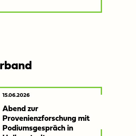
erband
Veröffentlicht
15.06.2026
am:
Abend zur
Provenienzforschung mit
Podiumsgespräch in