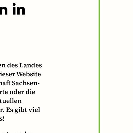
n in
en des Landes
ieser Website
haft Sachsen-
te oder die
tuellen
 Es gibt viel
s!