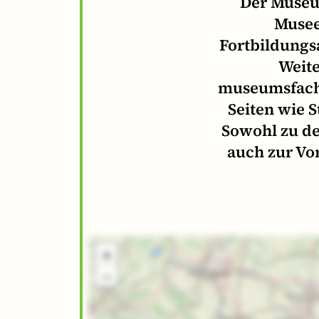
Der Museu
Musee
Fortbildungs
Weit
museumsfachl
Seiten wie 
Sowohl zu d
auch zur Vor
Karte
aller