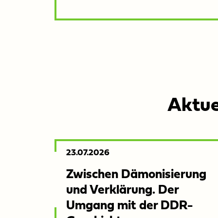
Aktue
Veröffentlicht
23.07.2026
am:
Zwis­chen Dämon­isierung
und Verk­lärung. Der
Umgang mit der DDR-