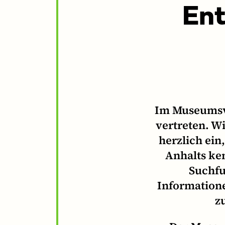
Ent
Im Museumsve
vertreten. W
herzlich ein
Anhalts ke
Suchfu
Informatione
z