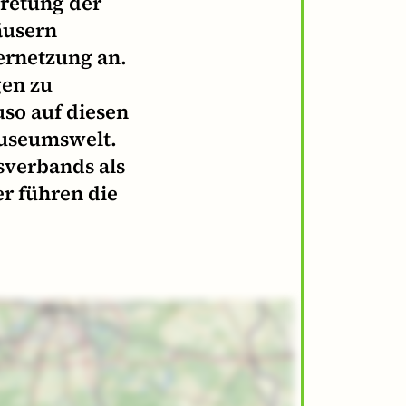
retung der
äusern
ernetzung an.
en zu
so auf diesen
Museumswelt.
verbands als
er führen die