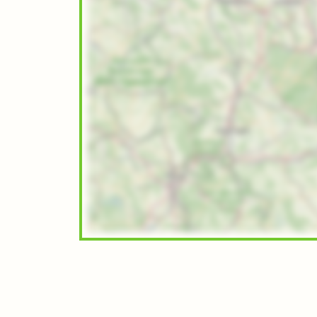
Museen
im
Museumsverband
Sachsen-
Anhalt