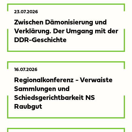
Veröffentlicht
23.07.2026
am:
Zwis­chen Dämon­isierung und
Verk­lärung. Der Umgang mit der
DDR-Geschichte
Veröffentlicht
16.07.2026
am:
Regionalkonferenz - Verwaiste
Sammlungen und
Schiedsgerichtbarkeit NS
Raubgut