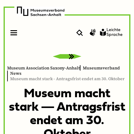
zur
zum
Navigation
Inhalt
Leichte
Suche
Gebärdenvideo
Sprache
Open
Close
menu
menu
Museum Association Saxony-Anhalt
Museumsverband
News
Museum macht stark - Antragsfrist endet am 30. Oktober
Muse­um macht
stark — Antrags­frist
endet am
30
.