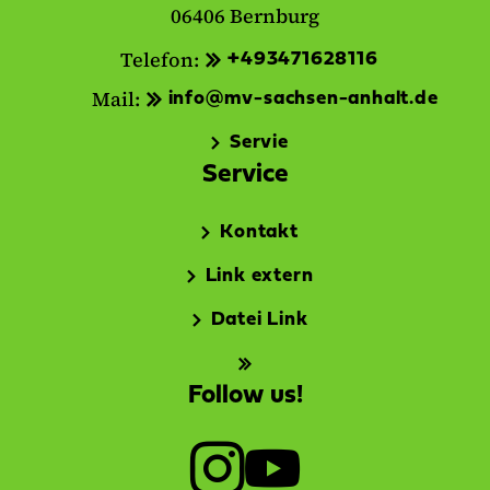
06406 Bernburg
Telefon:
+493471628116
Mail:
info@mv-sachsen-anhalt.de
Servie
Service
Kontakt
Link extern
Datei Link
Follow us!
I
Y
n
o