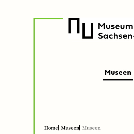
zur
zum
Navigation
Inhalt
Museen
Unte
Unte
öffne
schli
Home
Museen
Museen