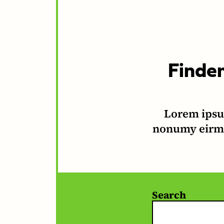
Finden
Lorem ipsum
nonumy eirmo
Search