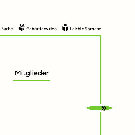
Suche
Gebärdenvideo
Leichte Sprache
Mitglieder
Untermenü
Untermenü
öffnen
schließen