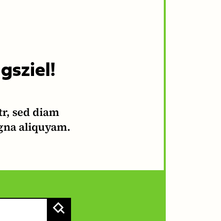
gsziel!
tr, sed diam
gna aliquyam.