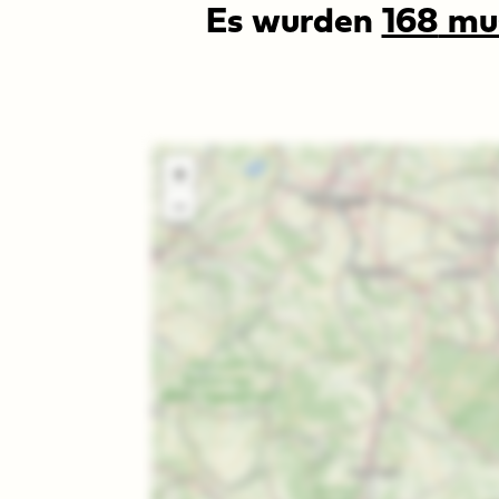
Es wurden
168
mu
Karte
aller
Museen
im
Museumsverban
Sachsen-