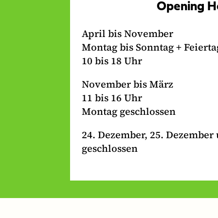
Opening H
g
o
b
r
o
e
April bis November
a
k
-
Montag bis Sonntag + Feierta
m
-
L
10 bis 18 Uhr
-
L
i
November bis März
L
i
n
11 bis 16 Uhr
i
n
k
Montag geschlossen
n
k
k
24. Dezember, 25. Dezember 
geschlossen