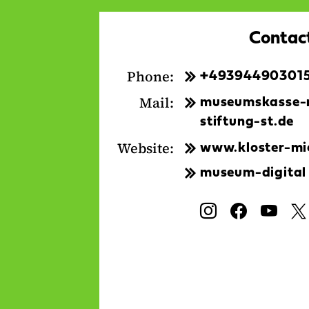
Contac
Phone:
+49394490301
Mail:
museumskasse-m
stiftung-st.de
Website:
www.kloster-mic
museum-digital
Social
I
F
Y
Media:
n
a
o
s
c
u
t
e
T
a
b
u