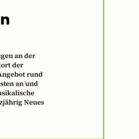
in
egen an der
ort der
 Angebot rund
isten an und
sikalische
zjährig Neues