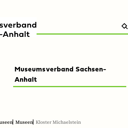
Museumsverband Sachsen-
rmenü
rmenü
Untermenü
Untermenü
n
eßen
Anhalt
öffnen
schließen
useen
Museen
Kloster Michaelstein