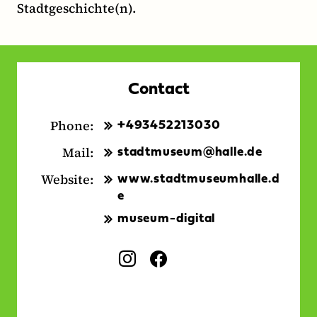
Stadtgeschichte(n).
Contact
Phone:
+493452213030
Mail:
stadtmuseum@halle.de
Website:
www.stadtmuseumhalle.d
e
museum-digital
Social
I
F
Media:
n
a
s
c
t
e