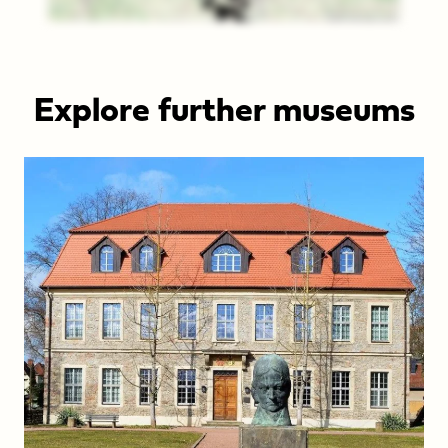
im
Museumsverband
Sachsen-
Explore further museums
Anhalt