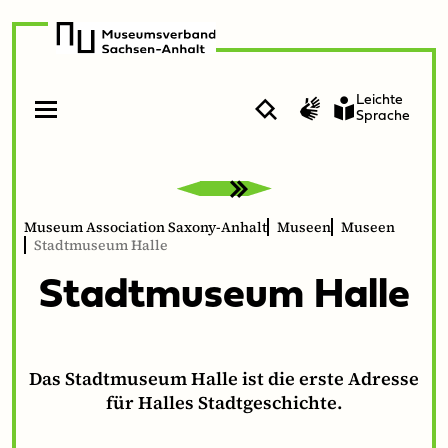
zur
zum
Navigation
Inhalt
Leichte
Suche
Gebärdenvideo
Sprache
Open
Close
menu
menu
Museum Association Saxony-Anhalt
Museen
Museen
Stadtmuseum Halle
Stadt­mu­se­um Halle
Das Stadtmuseum Halle ist die erste Adresse
für Halles Stadtgeschichte.