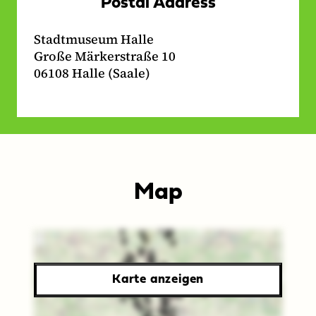
Postal Address
Stadtmuseum Halle
Große Märkerstraße 10
06108 Halle (Saale)
Map
Karte
aller
Karte anzeigen
Museen