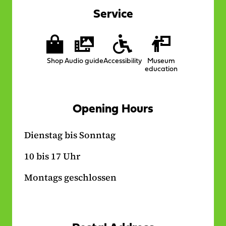
a
b
Service
g
o
r
o
Services
a
k
on
m
-
Shop
Audio guide
Accessibility
Museum
location
-
L
education
L
i
i
n
n
k
Opening Hours
k
Dienstag bis Sonntag
10 bis 17 Uhr
Montags geschlossen