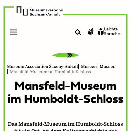
zur
zum
Navigation
Inhalt
Leichte
Suche
Gebärdenvideo
Sprache
Open
Close
menu
menu
Museum Association Saxony-Anhalt
Museen
Museen
Mansfeld-Museum im Humboldt-Schloss
Mans­feld-Muse­um
im Humboldt-Schloss
Das Mansfeld-Museum im Humboldt-Schloss
ist ein Ort, an dem Kulturgeschichte auf