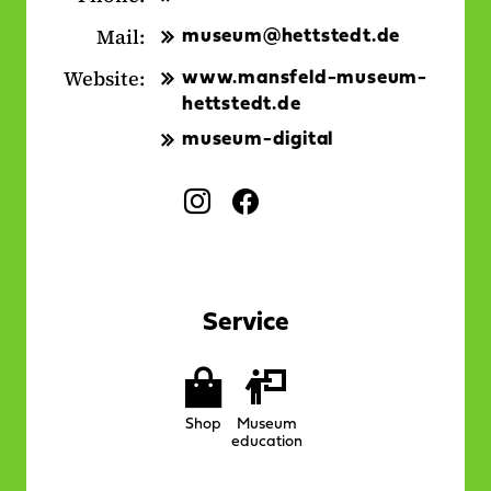
Mail:
museum@hettstedt.de
Website:
www.mansfeld-museum-
hettstedt.de
museum-digital
Social
I
F
Media:
n
a
s
c
t
e
a
b
Service
g
o
r
o
Services
a
k
on
m
-
Shop
Museum
location
-
L
education
L
i
i
n