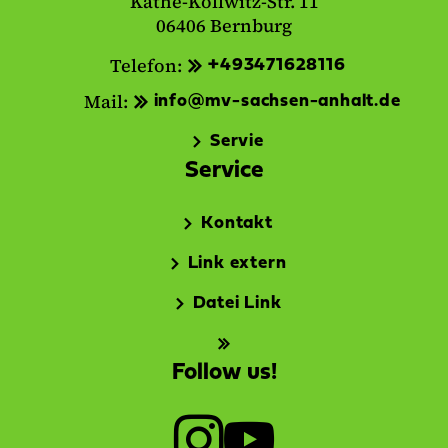
Käthe-Kollwitz-Str. 11
06406 Bernburg
Telefon:
+493471628116
Mail:
info@mv-sachsen-anhalt.de
Servie
Service
Kontakt
Link extern
Datei Link
Follow us!
I
Y