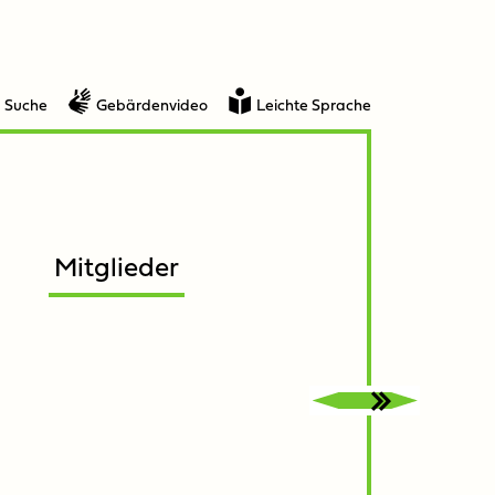
Suche
Gebärdenvideo
Leichte Sprache
Mitglieder
Untermenü
Untermenü
öffnen
schließen