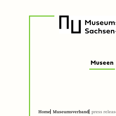
zur
zum
Navigation
Inhalt
Museen
Unte
Unte
öffne
schli
Home
Museumsverband
press releas