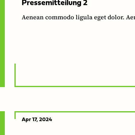
Pressemitteilung 2
Aenean commodo ligula eget dolor. Ae
Released
Apr 17, 2024
on