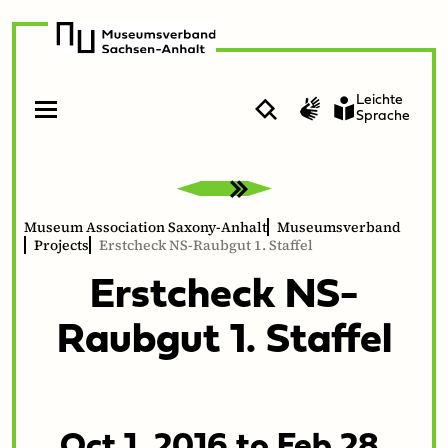
zur
zum
Navigation
Inhalt
Leichte
Suche
Gebärdenvideo
Sprache
Open
Close
menu
menu
Museum Association Saxony-Anhalt
Museumsverband
Projects
Erstcheck NS-Raubgut 1. Staffel
Erstcheck NS-
Raubgut
1
. Staffel