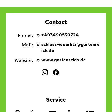
Contact
Phone:
+493490530724
Mail:
schloss-woerlitz@gartenre
ich.de
Website:
www.gartenreich.de
Social
I
F
Media:
n
a
s
c
t
e
a
b
Service
g
o
r
o