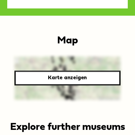
Map
Karte
aller
Karte anzeigen
Museen
im
Museumsverband
Sachsen-
Explore further museums
Anhalt