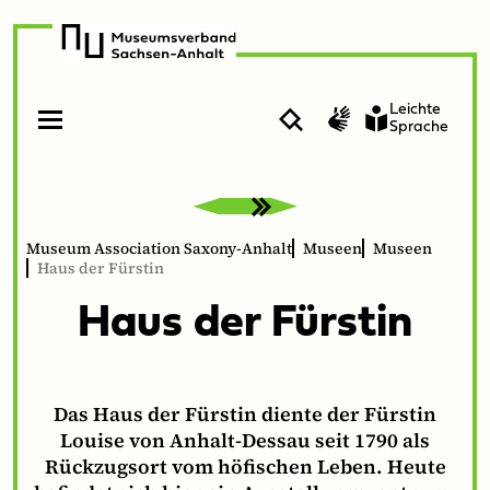
zur
zum
Navigation
Inhalt
Leichte
Suche
Gebärdenvideo
Sprache
Open
Close
menu
menu
Museum Association Saxony-Anhalt
Museen
Museen
Haus der Fürstin
Haus der Fürstin
Das Haus der Fürstin diente der Fürstin
Louise von Anhalt-Dessau seit 1790 als
Rückzugsort vom höfischen Leben. Heute