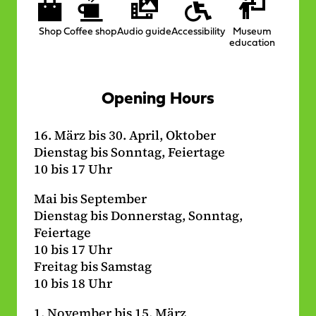
Services
a
k
on
m
-
Shop
Coffee shop
Audio guide
Accessibility
Museum
location
-
L
education
L
i
i
n
n
k
Opening Hours
k
16. März bis 30. April, Oktober
Dienstag bis Sonntag, Feiertage
10 bis 17 Uhr
Mai bis September
Dienstag bis Donnerstag, Sonntag,
Feiertage
10 bis 17 Uhr
Freitag bis Samstag
10 bis 18 Uhr
1. November bis 15. März