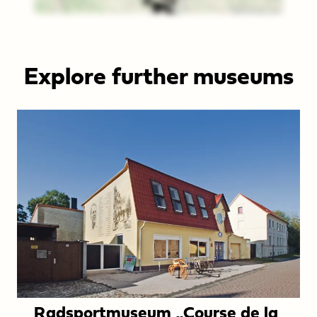
im
Museumsverband
Sachsen-
Explore further museums
Anhalt
Radsportmuseum „Course de la