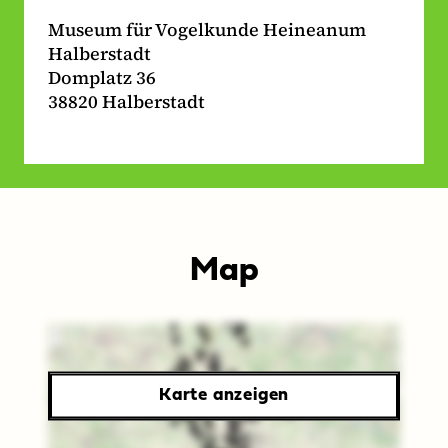
Museum für Vogelkunde Heineanum
Halberstadt
Domplatz 36
38820 Halberstadt
Map
Karte
aller
Karte anzeigen
Museen