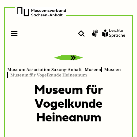
zur
zum
Navigation
Inhalt
Leichte
Suche
Gebärdenvideo
Sprache
Open
Close
menu
menu
Museum Association Saxony-Anhalt
Museen
Museen
Museum für Vogelkunde Heineanum
Muse­um für
Vogelkunde
Heineanum