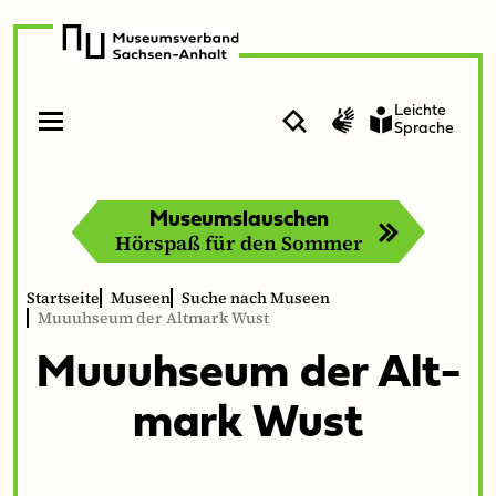
zur
zum
Navigation
Inhalt
Leichte
Suche
Gebärdensprache
Sprache
Menü
Menü
öffnen
schließen
Museumslauschen
Hörspaß für den Sommer
Startseite
Museen
Suche nach Museen
Muuuhseum der Altmark Wust
Muu­uh­se­um der Alt­
mark Wust