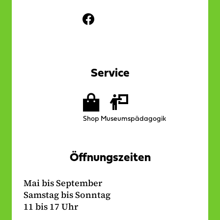
Social
F
Media:
a
c
e
b
Service
o
o
Folgende
k
Angebote
-
Shop
Museumspädagogik
gibt
L
es
i
vor
n
Öffnungszeiten
Ort
k
Mai bis September
Samstag bis Sonntag
11 bis 17 Uhr