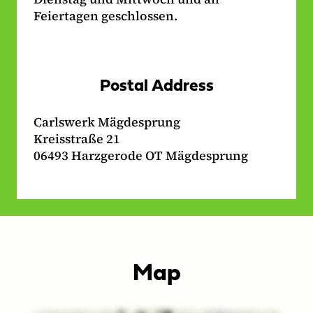
k
Feiertagen geschlossen.
Postal Address
Carlswerk Mägdesprung
Kreisstraße 21
06493 Harzgerode OT Mägdesprung
Map