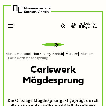
zur
zum
Navigation
Inhalt
Leichte
Suche
Gebärdenvideo
Sprache
Open
Close
menu
menu
Museum Association Saxony-Anhalt
Museen
Museen
Carlswerk Mägdesprung
Carl­swerk
Mägdesprung
Die Ortslage Mägdesprung ist geprägt durch
die Lage an der Selke und die "Eisenhütte