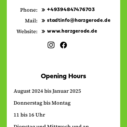
Phone:
+49394847476703
Mail:
stadtinfo@harzgerode.de
Website:
www.harzgerode.de
Social
I
F
Media:
n
a
s
c
t
e
a
b
Opening Hours
g
o
r
o
August 2024 bis Januar 2025
a
k
m
-
Donnerstag bis Montag
-
L
L
i
11 bis 16 Uhr
i
n
n
k
Dienstag und Mittwoch und an