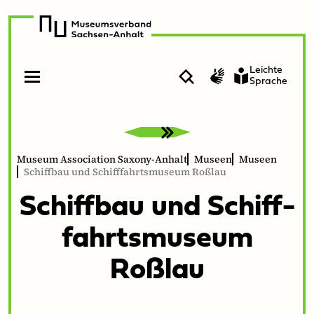
zur
zum
Navigation
Inhalt
Leichte
Suche
Gebärdenvideo
Sprache
Open
Close
menu
menu
Museum Association Saxony-Anhalt
Museen
Museen
Schiffbau und Schifffahrtsmuseum Roßlau
Schiff­bau und Schiff­
fahrtsmu­se­um
Roßlau