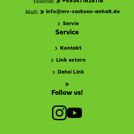
Telefon:
+493471628116
Mail:
info@mv-sachsen-anhalt.de
Servie
Service
Kontakt
Link extern
Datei Link
Follow us!
I
Y
n
o
s
u
t
T