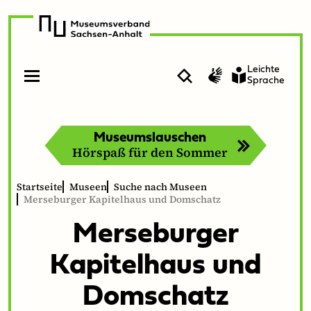
zur
zum
Navigation
Inhalt
Leichte
Suche
Gebärdensprache
Sprache
Menü
Menü
öffnen
schließen
Museumslauschen
Hörspaß für den Sommer
Startseite
Museen
Suche nach Museen
Merseburger Kapitelhaus und Domschatz
Merse­burg­er
Kapitel­haus und
Domschatz